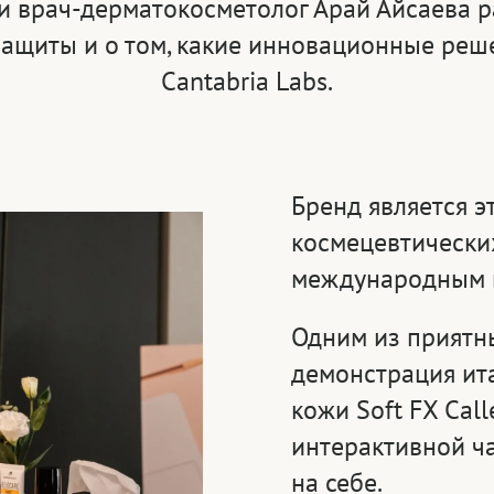
и врач-дерматокосметолог Арай Айсаева ра
ащиты и о том, какие инновационные реш
Cantabria Labs.
Бренд является э
космецевтических
международным 
Одним из приятн
демонстрация ит
кожи Soft FX Call
интерактивной ч
на себе.