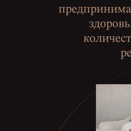
предпринимат
здоровь
количест
р