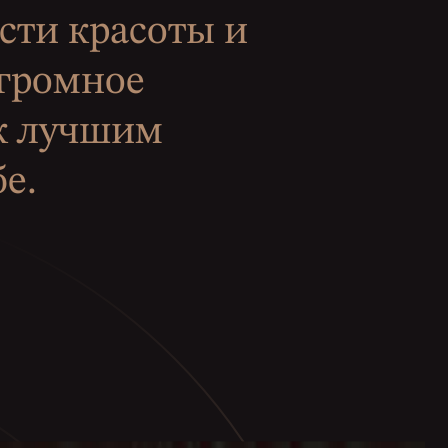
сти красоты и
огромное
 к лучшим
е.