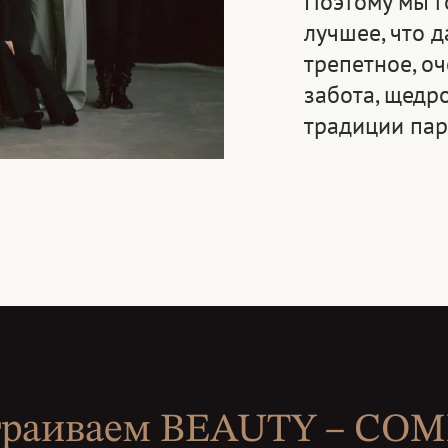
Поэтому мы г
лучшее, что д
трепетное, оч
забота, щедр
традиции пар
траиваем BEAUTY – CO