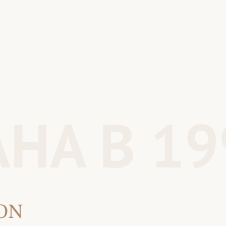
НА В 19
ON