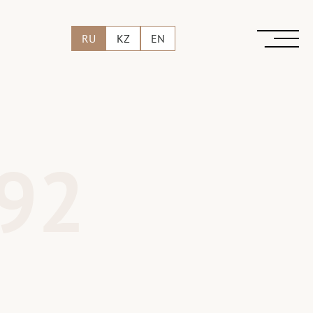
RU
KZ
EN
92